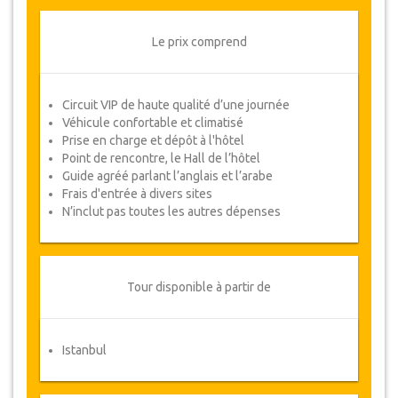
Détails du Tour
Le prix comprend
################## ####### ### #####
######### #####
#### ############ ############ #######
Circuit VIP de haute qualité d’une journée
############
Véhicule confortable et climatisé
Prise en charge et dépôt à l'hôtel
Point de rencontre, le Hall de l’hôtel
Disponibilité du package
Guide agréé parlant l’anglais et l’arabe
Nous vous prions de vérifier la disponibilité des
Frais d'entrée à divers sites
dates requises auprès de nos services, avant de
N’inclut pas toutes les autres dépenses
procéder à l’achat.
Modifications & Politique d'annulation
Tour disponible à partir de
Des modifications aux réservations
peuvent être possibles si un préavis est
donné. Veuillez nous contacter pour plus
d'informations.
Istanbul
Pour toutes les annulations faites au
moins 3 jours à l'avance il n'y aura pas de
frais, même si la réservation a été