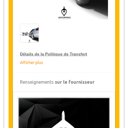
Détails de la Politique de Transfert
Afficher plus
Réductions sur les transferts
JazicoWorld offre pour les grands voyageurs,
Renseignements
sur le fournisseur
15% de réduction sur les transferts
à travers
toute la Turquie et ce pendant une période de
12 mois, pour obtenir votre remise sur le
transfert, cliquez ci-dessus sur le bouton
"
Détails de la remise
".
Changements et Politique d'annulation