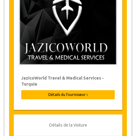
Les modifications de réservations peuvent
être possibles si l’avis est donné à temps.
Pour plus d'informations veuillez nous
contacter.
Pour toutes les annulations faites au
moins 24 heures à l’avance, il n‘y aura
pas de frais, même si la réservation a été
confirmée. L'annulation ne peut être faite
que par écrit en envoyant un courrier
électronique.
Les Annulations ne sont pas possibles
JazicoWorld Travel & Medical Services -
moins de 24 heures avant le transfert.
Turquie
Dans de tels cas, les paiements sont non-
remboursables.
Détails du fournisseur
De temps en temps, JazicoWorld peut
devoir modifier les termes de l'accord en
raison de force majeure. Dans de tels cas,
on offre aux clients des dates alternatives
ou un remboursement complet.
Détails de la Voiture