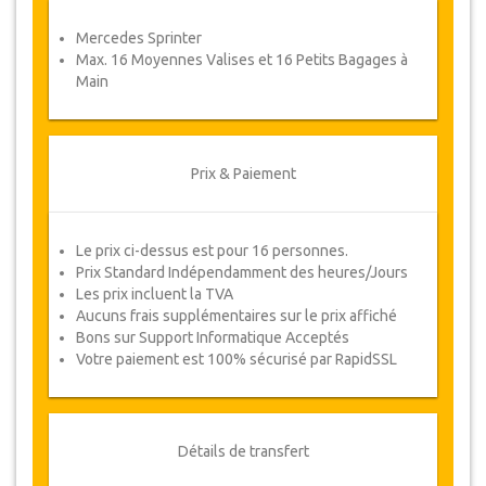
Coupons
Mercedes Sprinter
Une fois votre paiement effectué, vous serez
Max. 16 Moyennes Valises et 16 Petits Bagages à
redirigé vers détails YourCard pour entrer vos
Main
informations de réservation et vous recevrez
votre Coupon de service automatiquement.
Suivez JazicoWorld ? ... Passez le mot !
Prix & Paiement
Le prix ci-dessus est pour 16 personnes.
Prix Standard Indépendamment des heures/Jours
Les prix incluent la TVA
Aucuns frais supplémentaires sur le prix affiché
Bons sur Support Informatique Acceptés
Votre paiement est 100% sécurisé par RapidSSL
Détails de transfert