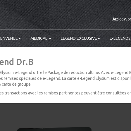
JazicoWor
IENVENUE
MÉDICAL
LEGEND EXCLUSIVE
E-LEGENDS
end Dr.B
 Elysium e-Legend offre le Package de réduction ultime. Avec e-Legend 
es remises spéciales de e-Legend. La carte e-Legend Elysium est disponi
 carte de groupe.
es transactions avec les remises pertinentes peuvent être consultées e