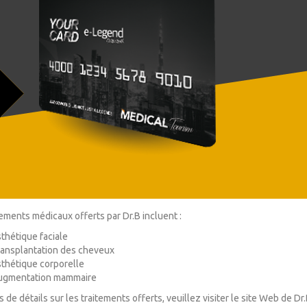
tements médicaux offerts par Dr.B incluent :
thétique faciale
ansplantation des cheveux
thétique corporelle
ugmentation mammaire
 de détails sur les traitements offerts, veuillez visiter le site Web de Dr