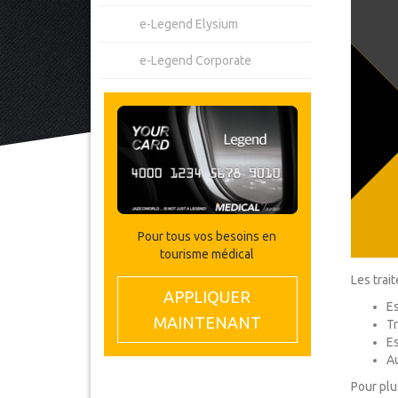
e-Legend Elysium
e-Legend Corporate
Pour tous vos besoins en
tourisme médical
Les trai
APPLIQUER
Es
MAINTENANT
Tr
Es
A
Pour plus