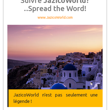
Suivre
JazicoWorld
?
..Spread the Word!
www.JazicoWorld.com
JazicoWorld n'est pas seulement une
légende !