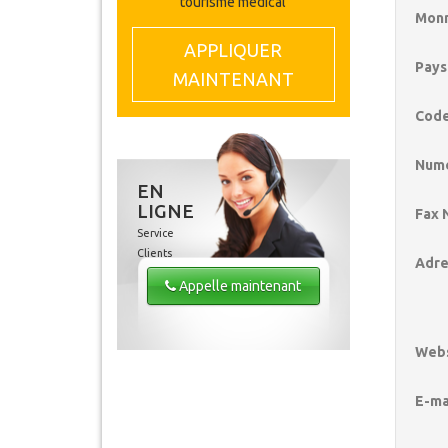
tourisme médical
Monn
APPLIQUER
Pays
MAINTENANT
Code
Numé
EN
LIGNE
Fax 
Service
Clients
Adre
Appelle maintenant
Webs
E-ma