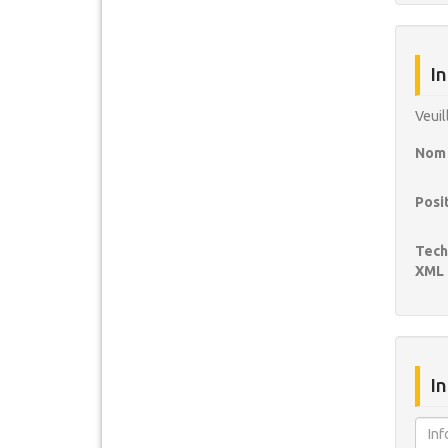
In
Veuil
Nom 
Posit
Tech
XML
I