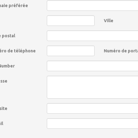
aie préférée
Ville
 postal
ro de téléphone
Numéro de port
Number
sse
ite
il