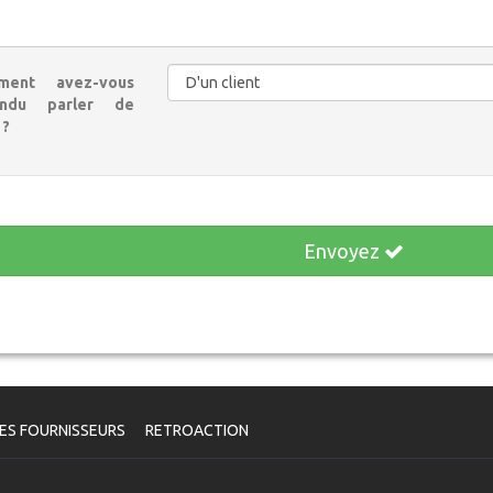
ment avez-vous
endu parler de
 ?
Envoyez
ES FOURNISSEURS
RETROACTION