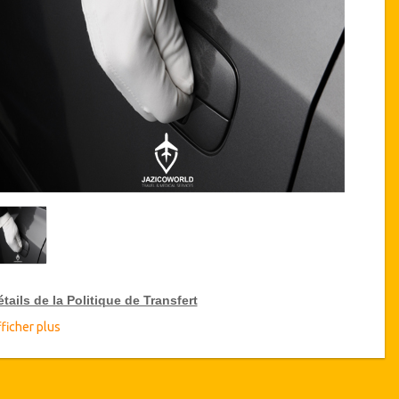
tails de la Politique de Transfert
ficher plus
éductions sur les transferts
zicoWorld offre pour les grands voyageurs, 10% de réduction
r les transferts
à travers toute la Tunisie et ce pendant une