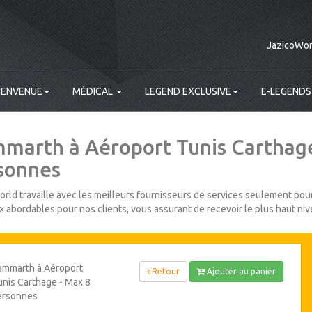
JazicoWor
IENVENUE
MÉDICAL
LEGEND EXCLUSIVE
E-LEGENDS
marth à Aéroport Tunis Carthage
sonnes
rld travaille avec les meilleurs fournisseurs de services seulement pour
ix abordables pour nos clients, vous assurant de recevoir le plus haut niv
ammarth à Aéroport
Retour
Ajouter au panier
nis Carthage - Max 8
ersonnes