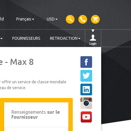
ld
Français
USD
FOURNISSEURS
RETROACTION
 - Max 8
 offrir un service de classe mondiale
eau de service.
Renseignements
sur le
fournisseur