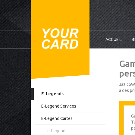
ACCUEIL
B
Gam
per
JazicoWo
à des pr
E-Legends
E-Legend Services
G
E-Legend Cartes
Tu
p
e-Legend