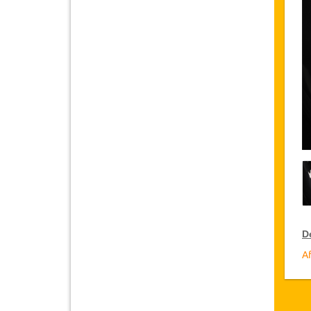
Dé
Af
R
Ja
su