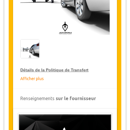
Détails de la Politique de Transfert
Afficher plus
Réductions sur les transferts
JazicoWorld offre pour les grands voyageurs,
Renseignements
sur le fournisseur
15% de réduction sur les transferts
à travers
toute la Turquie et ce pendant une période de
12 mois, pour obtenir votre remise sur le
transfert, cliquez ci-dessus sur le bouton
"
Détails de la remise
".