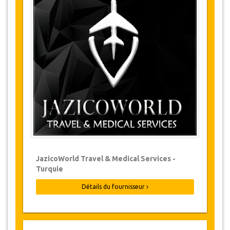
Changements et Politique d'annulation
Les modifications de réservations peuvent
être possibles si l’avis est donné à temps.
Pour plus d'informations veuillez nous
contacter.
Pour toutes les annulations faites au
moins 24 heures à l’avance, il n‘y aura
pas de frais, même si la réservation a été
confirmée. L'annulation ne peut être faite
que par écrit en envoyant un courrier
électronique.
Les Annulations ne sont pas possibles
JazicoWorld Travel & Medical Services -
moins de 24 heures avant le transfert.
Turquie
Dans de tels cas, les paiements sont non-
remboursables.
Détails du fournisseur
De temps en temps, JazicoWorld peut
devoir modifier les termes de l'accord en
raison de force majeure. Dans de tels cas,
on offre aux clients des dates alternatives