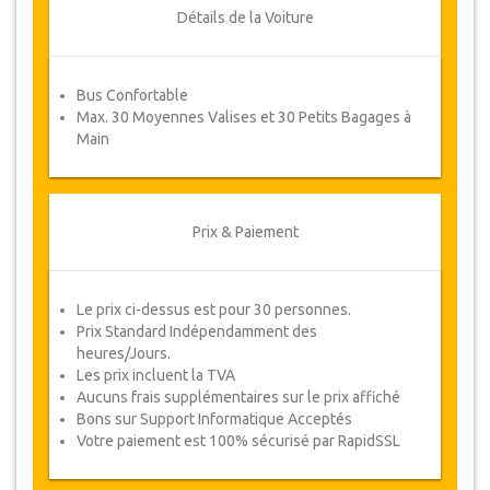
ou un remboursement complet.
Détails de la Voiture
Coupons
Bus Confortable
Une fois votre paiement effectué, vous serez
Max. 30 Moyennes Valises et 30 Petits Bagages à
redirigé vers détails YourCard pour entrer vos
Main
informations de réservation et vous recevrez
votre Coupon de service automatiquement.
Suivez JazicoWorld ? ... Passez le mot !
Prix & Paiement
Le prix ci-dessus est pour 30 personnes.
Prix Standard Indépendamment des
heures/Jours.
Les prix incluent la TVA
Aucuns frais supplémentaires sur le prix affiché
Bons sur Support Informatique Acceptés
Votre paiement est 100% sécurisé par RapidSSL