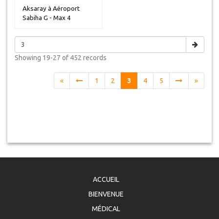
Aksaray à Aéroport
Sabiha G - Max 4
personnes
Showing
19-27 of 452
records
«
1
2
3
4
5
»
ACCUEIL
BIENVENUE
MÉDICAL