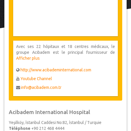
Avec ses 22 hôpitaux et 18 centres médicaux, le
groupe Acıbadem est le principal fournisseur de
services de soins de santé du pays depuis 1991.
Afficher plus
Équipée des plus récentes technologies médicales,
notre équipe médicale de classe mondiale fournit des
http://www.acibademinternational.com
services de santé de Classe à tous les niveaux.
Youtube Channel
Chaque année, Acıbadem est préféré par des milliers
de patients de partout dans le monde.
info@acibadem.com.tr
Acibadem International Hospital
Yeşilköy, İstanbul Caddesi No:82, İstanbul / Turquie
Téléphone
+90 212 468 4444