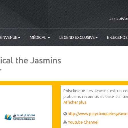
JazicoWor
IENVENUE
MÉDICAL
LEGEND EXCLUSIVE
E-LEGENDS
ical the Jasmins
E
Polyclinique Les Jasmins est un cent
praticiens reconnus et basé sur un
offre un soutien complet dans pl
Afficher plus
chirurgicales, notamment: - Materni
soins intensifs pédiatriques - C
http://www.polycliniquelesjasmi
Chirurgie et chirurgie pédiatriq
Youtube Channel
exploration du sommeil - mammograp