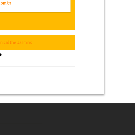
 avec plusieurs scanners et IRM GE
com.tn