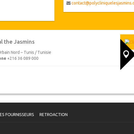
équipé de la dernière technologie
contact@polycliniquelesjasmins.
dernière génération.
al the Jasmins
rbain Nord – Tunis / Tunisie
one
+216 36 089 000
ES FOURNISSEURS
RETROACTION