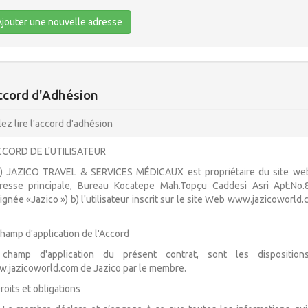
jouter une nouvelle adresse
ccord d'Adhésion
lez lire l'accord d'adhésion
CCORD DE L'UTILISATEUR
a) JAZICO TRAVEL & SERVICES MÉDICAUX est propriétaire du site web
dresse principale, Bureau Kocatepe Mah.Topçu Caddesi Asri Apt.No.8
ignée «Jazico ») b) l'utilisateur inscrit sur le site Web www.jazicowor
Champ d'application de l'Accord
champ d'application du présent contrat, sont les disposition
.jazicoworld.com de Jazico par le membre.
roits et obligations