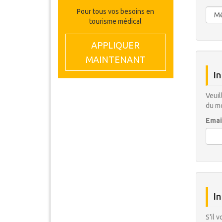
Pour tous vos besoins en
tourisme médical
APPLIQUER
MAINTENANT
In
Veuil
du mo
Emai
In
S'il 