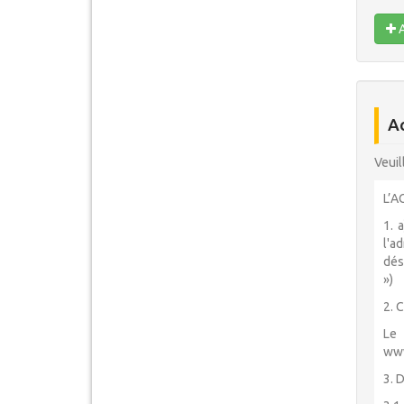
A
A
Veuil
L’A
1. 
l'a
dés
»)
2. 
Le 
www
3. D