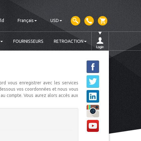
ld
Français
USD
FOURNISSEURS
RETROACTION
bord vous enregistrer avec les services
r ci-dessous vos coordonnées et nous vous
n au compte. Vous aurez alors accès aux