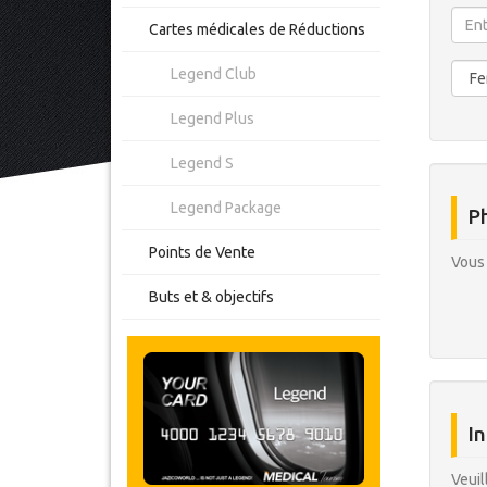
Cartes médicales de Réductions
Legend Club
Legend Plus
Legend S
Legend Package
Ph
Points de Vente
Vous 
Buts et & objectifs
In
Veuil