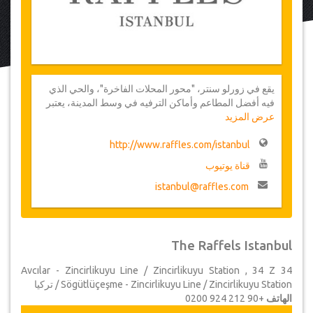
يقع في زورلو سنتر، "محور المحلات الفاخرة"، والحي الذي
فيه أفضل المطاعم وأماكن الترفيه في وسط المدينة، يعتبر
عرض المزيد
“Raffles Istanbul” بؤرة للإسطنبوليين والضيوف الكثيري
السفر الذين يبحثون على الراحة والتفرد وتجربة حقيقية
بفندق فاخر من فئة الخمس نجوم.
http://www.raffles.com/istanbul
قناة يوتيوب
istanbul@raffles.com
The Raffels Istanbul
34 Avcılar - Zincirlikuyu Line / Zincirlikuyu Station , 34 Z
Sögütlüçeşme - Zincirlikuyu Line / Zincirlikuyu Station / تركيا
الهاتف
+90 212 924 0200