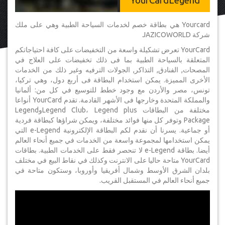
YourCardLegend
Yourcard هي بطاقة خصم لخدمات السياحة الطبية وهي على ملك
شركة JAZICOWORLD
YourCard تعرض تشكيلة واسعة من التخفيضات على كافة احتياجاتكم
المتعلقة بالسياحة الطبية بما فى ذلك تخفيضات على العلاج في
المصحات, الفنادق, التذاكر, الجولات الترفيه وغير ذلك من الخدمات
الأخرى المميزة. يمكن استخدام البطاقة فى أربع دول، وهي تركيا،
تونس، مصر والأردن مع وجود خطط للتوسيع في كل من: ألمانيا
والمملكة المتحدة وخارجها فى الأشهر القادمة. تقدم YourCard أنواعا
مختلفة من البطاقات Legend Club، Legend plusوLegend
Package وتوفر كل منها فوائد مختلفة، ويمكن شراؤها كبطاقة فردية
أو جماعية. يسرنا أن نقدم لكم البطاقة الإلكترونية e-Legend التي
يمكن استخدامها لمجموعة واسعة من الخدمات في جميع أنحاء العالم
أيضا. بطاقة e-Legend لا تنحصر فقط على الخدمات الطبية. بطاقات
YourCard متاحة حاليا على الانترنت وكذلك في نقاط البيع في مختلف
بلدان الشرق الأوسط وشمال أفريقيا وأوروبا، وستكون متاحة في
جميع أنحاء العالم في المستقبل القريب.