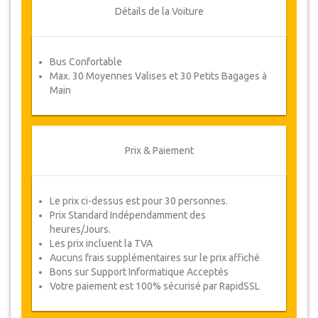
ou un remboursement complet.
Détails de la Voiture
Coupons
Bus Confortable
Une fois votre paiement effectué, vous serez
Max. 30 Moyennes Valises et 30 Petits Bagages à
redirigé vers détails YourCard pour entrer vos
Main
informations de réservation et vous recevrez
votre Coupon de service automatiquement.
Suivez JazicoWorld ? ... Passez le mot !
Prix & Paiement
Le prix ci-dessus est pour 30 personnes.
Prix Standard Indépendamment des
heures/Jours.
Les prix incluent la TVA
Aucuns frais supplémentaires sur le prix affiché
Bons sur Support Informatique Acceptés
Votre paiement est 100% sécurisé par RapidSSL