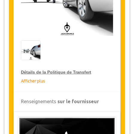
Détails de la Politique de Transfert
Afficher plus
Réductions sur les transferts
JazicoWorld offre pour les grands voyageurs,
Renseignements
sur le fournisseur
15% de réduction sur les transferts
à travers
toute la Turquie et ce pendant une période de
12 mois, pour obtenir votre remise sur le
transfert, cliquez ci-dessus sur le bouton
"
Détails de la remise
".