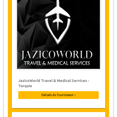
Changements et Politique d'annulation
Les modifications de réservations peuvent
être possibles si l’avis est donné à temps.
Pour plus d'informations veuillez nous
contacter.
Pour toutes les annulations faites au
moins 24 heures à l’avance, il n‘y aura
pas de frais, même si la réservation a été
confirmée. L'annulation ne peut être faite
que par écrit en envoyant un courrier
électronique.
Les Annulations ne sont pas possibles
JazicoWorld Travel & Medical Services -
moins de 24 heures avant le transfert.
Turquie
Dans de tels cas, les paiements sont non-
remboursables.
Détails du fournisseur
De temps en temps, JazicoWorld peut
devoir modifier les termes de l'accord en
raison de force majeure. Dans de tels cas,
on offre aux clients des dates alternatives