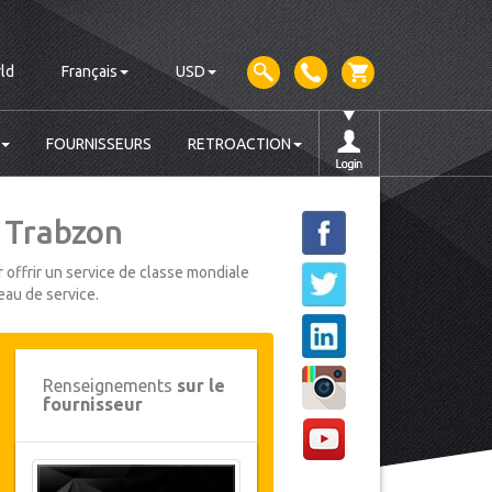
ld
Français
USD
FOURNISSEURS
RETROACTION
e Trabzon
 offrir un service de classe mondiale
eau de service.
Renseignements
sur le
fournisseur