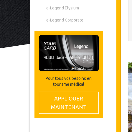
e-Legend Elysium
e-Legend Corporate
Pour tous vos besoins en
tourisme médical
APPLIQUER
MAINTENANT