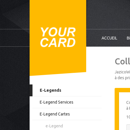
ACCUEIL
B
Coll
JazicoWo
à des pr
E-Legends
E-Legend Services
Co
à 
E-Legend Cartes
1
e-Legend