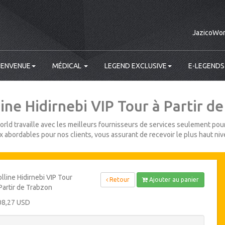
JazicoWor
IENVENUE
MÉDICAL
LEGEND EXCLUSIVE
E-LEGENDS
ine Hidirnebi VIP Tour à Partir d
rld travaille avec les meilleurs fournisseurs de services seulement pour
ix abordables pour nos clients, vous assurant de recevoir le plus haut niv
lline Hidirnebi VIP Tour
Retour
Ajouter au panier
Partir de Trabzon
08,27 USD