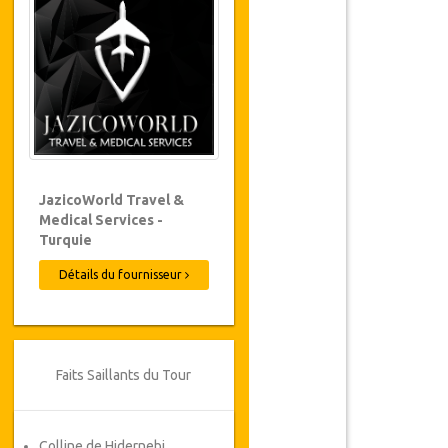
JazicoWorld Travel &
Medical Services -
Turquie
Détails du fournisseur
Faits Saillants du Tour
Colline de Hidernebi