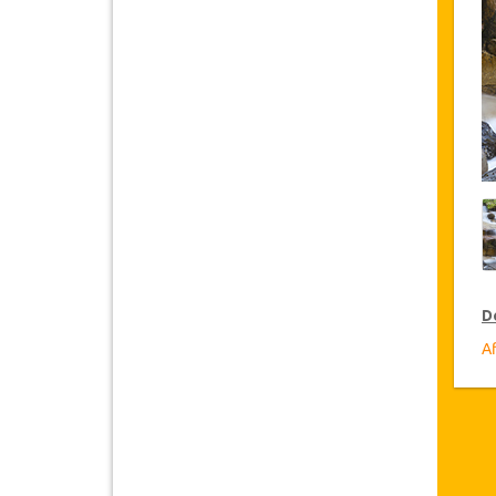
D
Af
R
Ja
cl
ac
D
Le