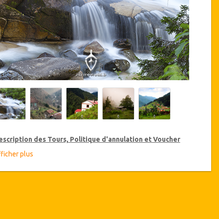
escription des Tours, Politique d'annulation et Voucher
ficher plus
éductions sur les Tours VIP
zicoWorld offre 15% de réduction sur les Tours VIP en Turquie,
iquez ci-dessus sur le lien "Aller aux détails de la réduction" pour
heter votre réduction annuelle sur les Tours VIP.
étails du Tour
s plateaux de Trabzon jettent un charme sur les visiteurs par