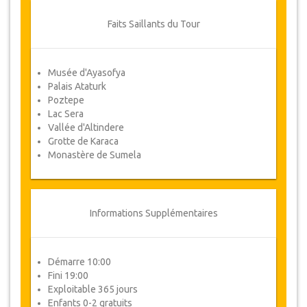
par écrit en envoyant un courrier
électronique.
Faits Saillants du Tour
Pour les annulations entre 3 jours et 1
jour à l'avance, il y aura facturation de
50% du prix total.
Musée d'Ayasofya
Palais Ataturk
Les annulations faites moins d'un jour à
Poztepe
l'avance ne sont pas remboursables.
Lac Sera
De temps en temps, JazicoWorld peut
Vallée d'Altindere
avoir besoin de modifier les termes de
Grotte de Karaca
l'accord en raison de Force Majeure.
Monastère de Sumela
Dans de tels cas, les clients auront droit à
d’autres dates alternatives ou un
remboursement complet.
Informations Supplémentaires
Voucher
Une fois votre paiement effectué, vous serez
redirigé vers les détails de YourCard pour saisir
Démarre 10:00
vos informations de réservation et vous recevrez
Fini 19:00
automatiquement votre Voucher.
Exploitable 365 jours
Enfants 0-2 gratuits