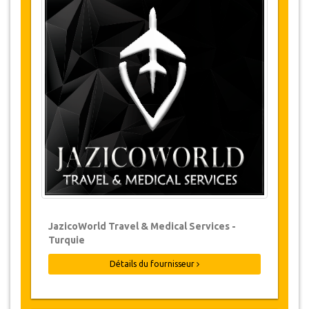
Détails du Tour
Musée d'Ayasofya
Palais Ataturk
Poztepe
Lac Sera
Vallée d'Altindere
Grotte de Karaca
Monastère de Sumela
Modifications & Politique d'annulation
Des modifications aux réservations
peuvent être possibles si un préavis est
JazicoWorld Travel & Medical Services -
donné. Veuillez nous contacter pour plus
Turquie
d'informations.
Pour toute annulation, au moins 3 jours à
Détails du fournisseur
l'avance il n'y aura pas de frais même si la
réservation a été confirmée. L'annulation
d'une réservation ne peut être faite que