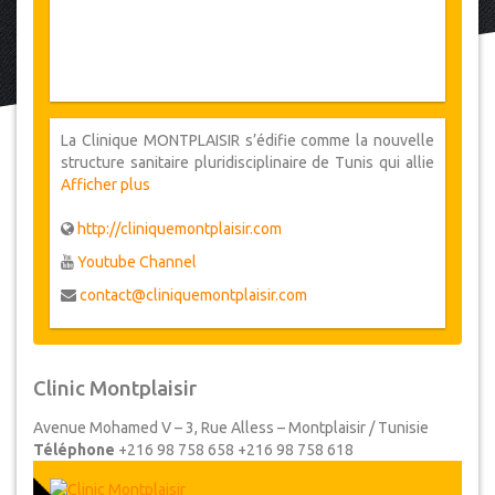
La Clinique MONTPLAISIR s’édifie comme la nouvelle
structure sanitaire pluridisciplinaire de Tunis qui allie
modernisme, technicité et compétence. Nous voulons
Afficher plus
être la clinique partenaire au service de votre santé.
Nous avons opté pour une structure qui peut recevoir
http://cliniquemontplaisir.com
toutes les demandes, d’un service économique,
Youtube Channel
confortable ou VIP. On est implantée au cœur de la
ville de Tunis.
contact@cliniquemontplaisir.com
Clinic Montplaisir
Avenue Mohamed V – 3, Rue Alless – Montplaisir / Tunisie
Téléphone
+216 98 758 658
+216 98 758 618